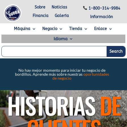
Sobre
Noticias
1-800-314-9984
Financia
Galería
Información
Máquina
Negocio
Tienda
Enlace
Idioma
No hay mejor momento para iniciar tu negocio de
bordillos. Aprende más sobre nuestras
oportunidades
de negocio
HISTORIAS
DE