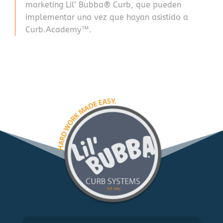
marketing Lil’ Bubba® Curb, que pueden
implementar una vez que hayan asistido a
Curb.Academy™.